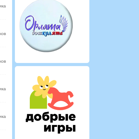
ика
ков
ков
ика
ика