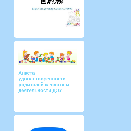
Анкета
удовлетворенности
родителей качеством
деятельности ДОУ