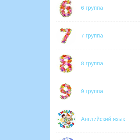
6 группа
7 группа
8 группа
9 группа
Английский язык