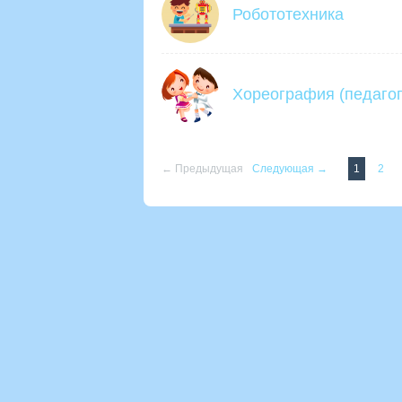
Робототехника
Хореография (педагог
← Предыдущая
Следующая →
1
2