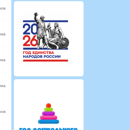
ков
ика
ика
ика
ков