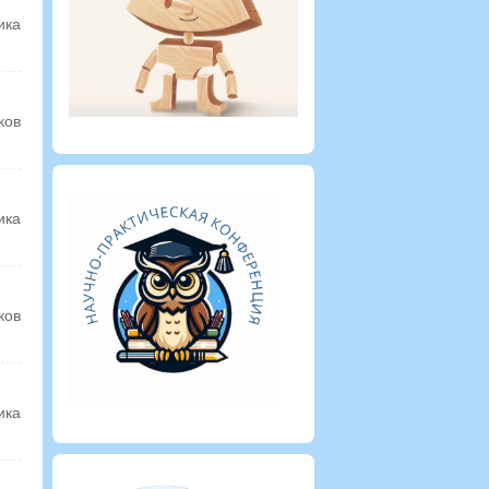
ика
ков
ика
ков
ика