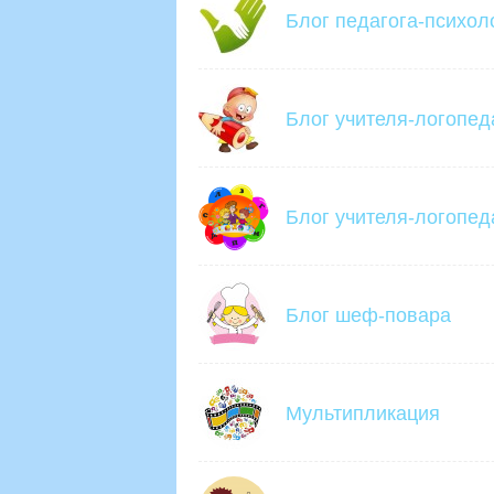
Блог педагога-психол
Блог учителя-логопед
Блог учителя-логопед
Блог шеф-повара
Мультипликация