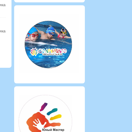
ика
ика