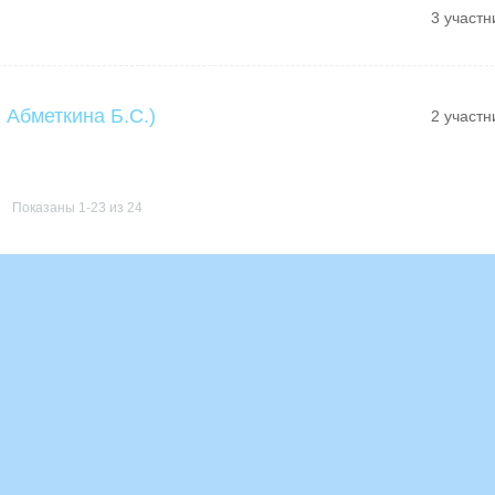
3 участн
 Абметкина Б.С.)
2 участн
Показаны 1-23 из 24