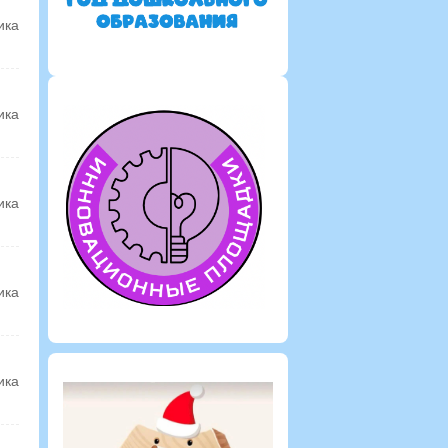
ика
ика
ика
ика
ика