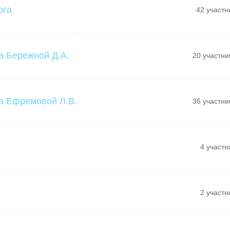
ога
42 участн
а Бережной Д.А.
20 участни
а Ефремовой Л.В.
36 участни
4 участн
2 участн